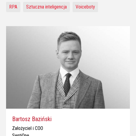
RPA
Sztuczna inteligencja
Voiceboty
Bartosz Baziński
Założyciel i COO
SentiOne