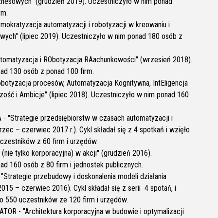
znesowych" (grudzień 2019). Uczestniczyło w nim ponad
rm.
mokratyzacja automatyzacji i robotyzacji w kreowaniu i
owych" (lipiec 2019). Uczestniczyło w nim ponad 180 osób z
tomatyzacja i RObotyzacja RAachunkowości" (wrzesień 2018).
ad 130 osób z ponad 100 firm.
botyzacja procesów, Automatyzacja Kognitywna, IntEligencja
zość i Ambicje" (lipiec 2018). Uczestniczyło w nim ponad 160
- "Strategie przedsiębiorstw w czasach automatyzacji i
rzec – czerwiec 2017 r.). Cykl składał się z 4 spotkań i wzięło
uczestników z 60 firm i urzędów.
(nie tylko korporacyjna) w akcji" (grudzień 2016).
ad 160 osób z 80 firm i jednostek publicznych.
"Strategie przebudowy i doskonalenia modeli działania
 2015 – czerwiec 2016). Cykl składał się z serii 4 spotań, i
ko 550 uczestników ze 120 firm i urzędów.
OR - "Architektura korporacyjna w budowie i optymalizacji