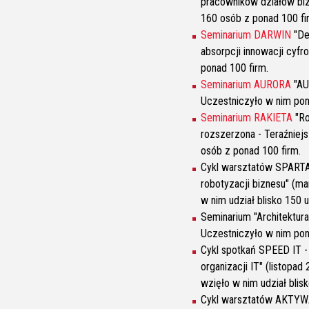
pracowników działów bi
160 osób z ponad 100 fi
Seminarium D
ARWIN
"De
absorpcji innowacji cyfr
ponad 100 firm.
Seminarium AURORA
"AU
Uczestniczyło w nim pon
Seminarium RAKIETA
"Ro
rozszerzona - Teraźniejs
osób z ponad 100 firm.
Cykl warsztatów SPARTA 
robotyzacji biznesu" (ma
w nim udział blisko 150 
Seminarium "Architektura 
Uczestniczyło w nim pon
Cykl spotkań SPEED IT - 
organizacji IT" (listopad
wzięło w nim udział blis
Cykl warsztatów AKTYWAT