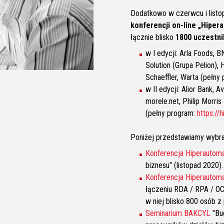
Dodatkowo w czerwcu i listop
konferencji on-line „Hiper
łącznie blisko
1800 uczestn
w I edycji: Arla Foods, 
Solution (Grupa Pelion),
Schaeffler, Warta (pełny
w II edycji: Alior Bank, 
morele.net, Philip Morri
(pełny program:
https://
Poniżej przedstawiamy wybra
Konferencja Hiperautomat
biznesu" (listopad 2020)
Konferencja Hiperautomat
łączeniu RDA / RPA / OC
w niej blisko 800 osób z
Seminarium BAKCYL
"Bu