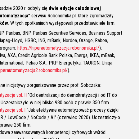
adzie 2020 r. odbyły się
dwie edycje całodniowej
automatyzacja”
serwisu Robonomika.pl, które zgromadziły
ików
. W tych spotkaniach występowali przedstawiciele firm:
BNP Paribas, BNP Paribas Securities Services, Business Support
 Hapag-Lloyd, HSBC, ING, mBank, Nordea, Orange, Raben,
 program:
https://hiperautomatyzacja.robonomika.pl/
);
Aviva, AXA, Credit Agricole Bank Polska, Energa, IKEA, mBank,
s International, Pekao S.A., PKP Energetyka, TAURON, Uniqa
hiperautomatyzacja2.robonomika.pl/
).
ne inicjatywy zorganizowane przez prof. Sobczaka:
yzacja vol. II
"Od centralizacji do demokratyzacji i od IT do
. Uczestniczyło w niej blisko 980 osób z prawie 350 firm.
yzacja vol. I
"Jak efektywne automatyzować procesy dzięki
R / LowCode / NoCode / AI" (czerwiec 2020). Uczestniczyło
 prawie 250 firm.
dowa zaawansowanych kompetencji cyfrowych wśród