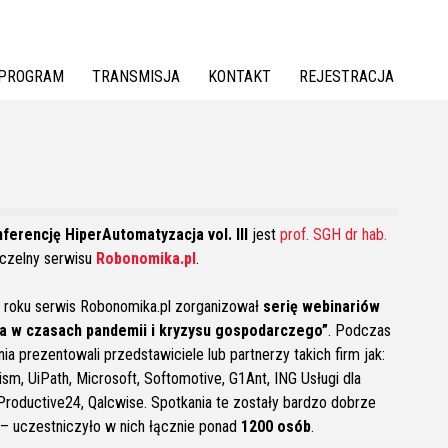
PROGRAM
TRANSMISJA
KONTAKT
REJESTRACJA
ferencję HiperAutomatyzacja vol. III
jest
prof. SGH dr hab.
aczelny serwisu
Robonomika.pl
.
 roku serwis Robonomika.pl zorganizował
serię webinariów
a w czasach pandemii i kryzysu gospodarczego”
. Podczas
a prezentowali przedstawiciele lub partnerzy takich firm jak:
sm, UiPath, Microsoft, Softomotive, G1Ant, ING Usługi dla
, Productive24, Qalcwise. Spotkania te zostały bardzo dobrze
– uczestniczyło w nich łącznie ponad
1200 osób
.