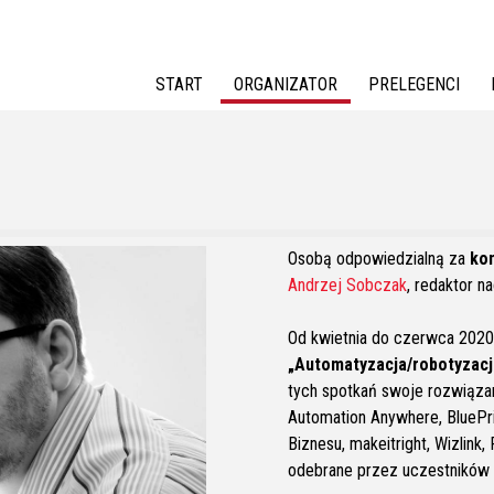
Jump to navigation
START
ORGANIZATOR
PRELEGENCI
Osobą odpowiedzialną za
kon
Andrzej Sobczak
, redaktor n
Od kwietnia do czerwca 2020
„Automatyzacja/robotyzacj
tych spotkań swoje rozwiązani
Automation Anywhere, BluePri
Biznesu, makeitright, Wizlink
odebrane przez uczestników 