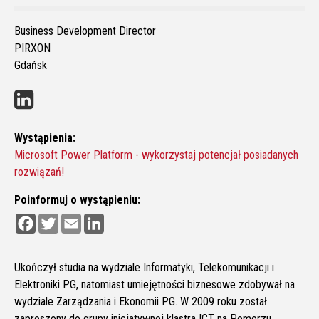
Business Development Director
PIRXON
Gdańsk
Wystąpienia:
Microsoft Power Platform - wykorzystaj potencjał posiadanych
rozwiązań!
Poinformuj o wystąpieniu:
F
T
E
L
a
w
m
i
c
i
a
n
e
t
i
k
b
t
l
e
Ukończył studia na wydziale Informatyki, Telekomunikacji i
o
e
d
Elektroniki PG, natomiast umiejętności biznesowe zdobywał na
o
r
I
k
n
wydziale Zarządzania i Ekonomii PG. W 2009 roku został
zaproszony do grupy inicjatywnej klastra ICT na Pomorzu